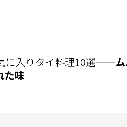
気に入りタイ料理10選——
ム
れた味