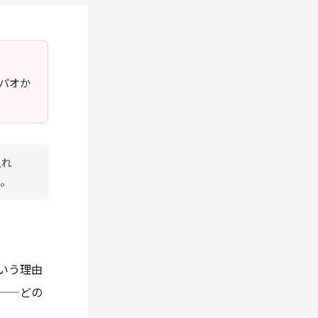
ガパオか
入れ
る。
いう理由
——どの