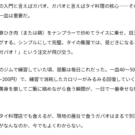
の入門と言えばガパオ、ガパオと言えばタイ料理の核心——そ
一皿は重要だ。
豚ひき肉（または鶏）をナンプラーで炒めてライスに乗せ、目
グする。シンプルにして完璧。タイの飯屋では、昼どきになる
ガパオ！」という注文が飛び交う。
のジムで練習していた頃、昼飯は毎日これだった。一皿40〜5
0〜200円）で、練習で消耗したカロリーがみるみる回復してい
黄身を崩してご飯に絡めながら食う瞬間が、一日で一番幸せな
タイ料理店でも食えるが、現地の屋台で食うガパオはまるで別
がなんなのか、今でもよくわからない。