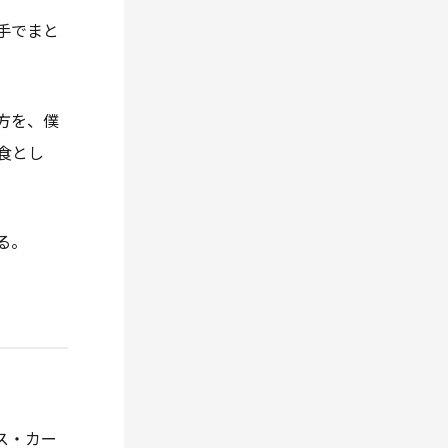
手でまと
方を、僕
食とし
る。
ス・カー