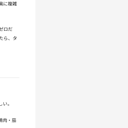
奥に複雑
ゼロだ
たら、タ
しい。
鶏肉・茄