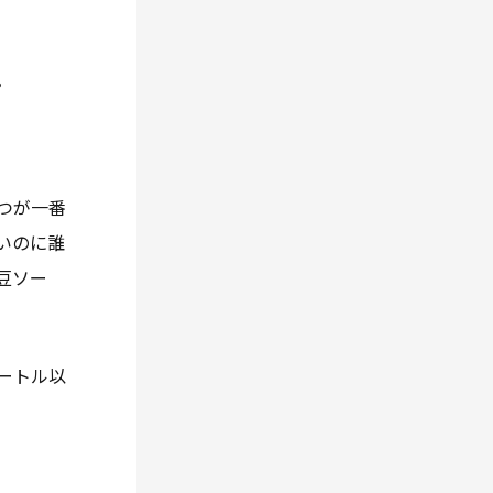
。
つが一番
いのに誰
豆ソー
ートル以