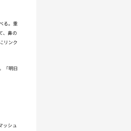
べる。重
て、鼻の
にリンク
。「明日
マッシュ