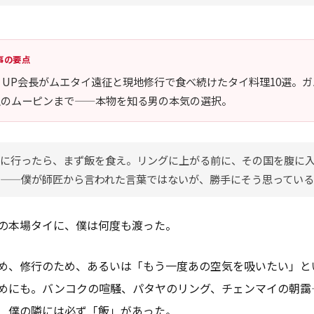
事の要点
N UP会長がムエタイ遠征と現地修行で食べ続けたタイ料理10選。
上のムーピンまで——本物を知る男の本気の選択。
に行ったら、まず飯を食え。リングに上がる前に、その国を腹に
——僕が師匠から言われた言葉ではないが、勝手にそう思ってい
の本場タイに、僕は何度も渡った。
め、修行のため、あるいは「もう一度あの空気を吸いたい」と
めにも。バンコクの喧騒、パタヤのリング、チェンマイの朝靄
、僕の隣には必ず「飯」があった。