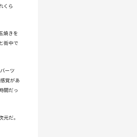
れくら
玉焼きを
と街中で
0バーツ
く感覚があ
時間だっ
次元だ。