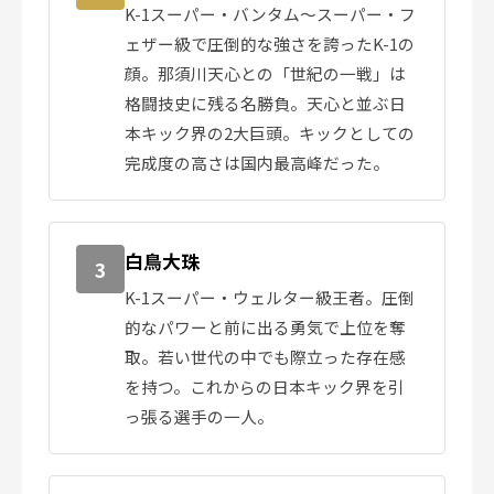
K-1スーパー・バンタム〜スーパー・フ
ェザー級で圧倒的な強さを誇ったK-1の
顔。那須川天心との「世紀の一戦」は
格闘技史に残る名勝負。天心と並ぶ日
本キック界の2大巨頭。キックとしての
完成度の高さは国内最高峰だった。
白鳥大珠
3
K-1スーパー・ウェルター級王者。圧倒
的なパワーと前に出る勇気で上位を奪
取。若い世代の中でも際立った存在感
を持つ。これからの日本キック界を引
っ張る選手の一人。