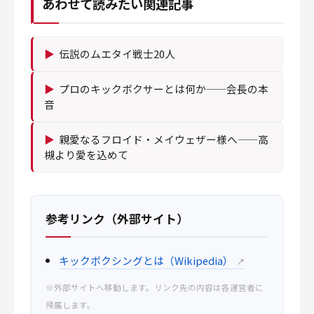
あわせて読みたい関連記事
▶
伝説のムエタイ戦士20人
▶
プロのキックボクサーとは何か——会長の本
音
▶
親愛なるフロイド・メイウェザー様へ——高
槻より愛を込めて
参考リンク（外部サイト）
キックボクシングとは（Wikipedia）
↗
※外部サイトへ移動します。リンク先の内容は各運営者に
帰属します。