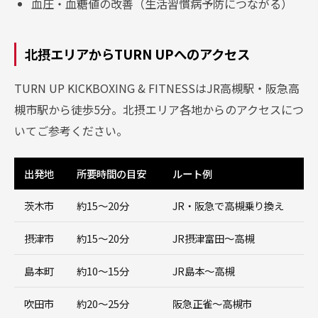
血圧・血糖値の改善（生活習慣病予防につながる）
北摂エリアからTURN UPへのアクセス
TURN UP KICKBOXING & FITNESSはJR高槻駅・阪急高
槻市駅から徒歩5分。北摂エリア各地からのアクセスにつ
いてご参考ください。
出発地
所要時間の目安
ルート例
茨木市
約15〜20分
JR・阪急で高槻乗り換え
摂津市
約15〜20分
JR摂津富田〜高槻
島本町
約10〜15分
JR島本〜高槻
吹田市
約20〜25分
阪急正雀〜高槻市