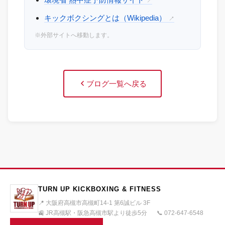
環境省 熱中症予防情報サイト
↗
キックボクシングとは（Wikipedia）
↗
※外部サイトへ移動します。
ブログ一覧へ戻る
TURN UP KICKBOXING & FITNESS
📍 大阪府高槻市高槻町14-1 第6誠ビル 3F
🚉 JR高槻駅・阪急高槻市駅より徒歩5分
📞 072-647-6548