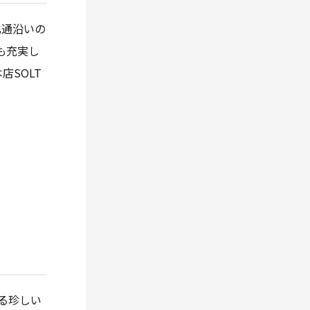
北通沿いの
も充実し
SOLT
る珍しい