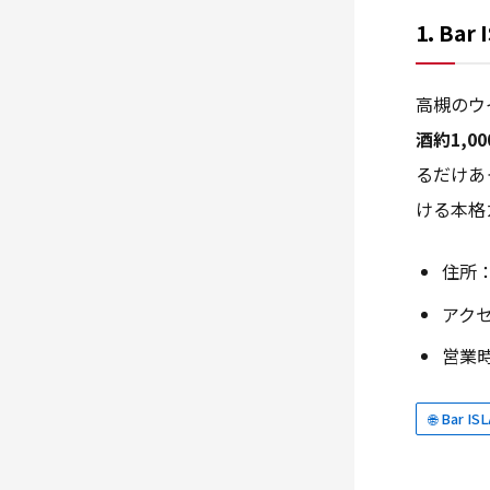
1. Ba
高槻のウ
酒約1,0
るだけあ
ける本格
住所：
アク
営業時
🌐 Bar 