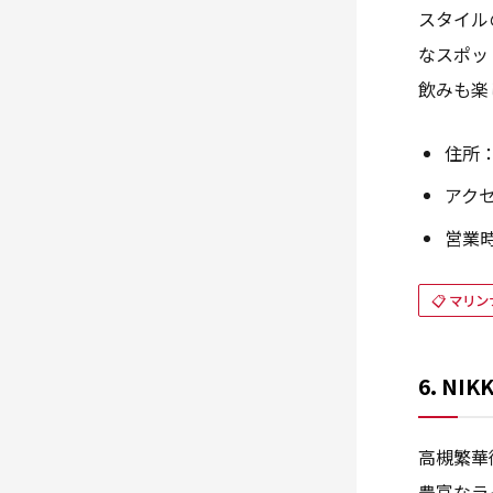
スタイル
なスポッ
飲みも楽
住所：
アク
営業時間
📋 マリ
6. NIK
高槻繁華
豊富なラ