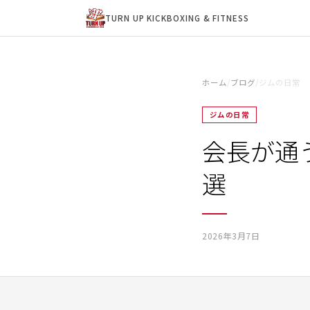
TURN UP KICKBOXING & FITNESS
ホーム
/
ブログ
/
ジムの日常
ジムの日常
会長が通
選
2026年3月7日