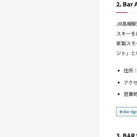
2. Ba
JR高槻
スキーを
家製スモ
ジト」と
住所：
アク
営業時
🌐 Bar 
3. BA