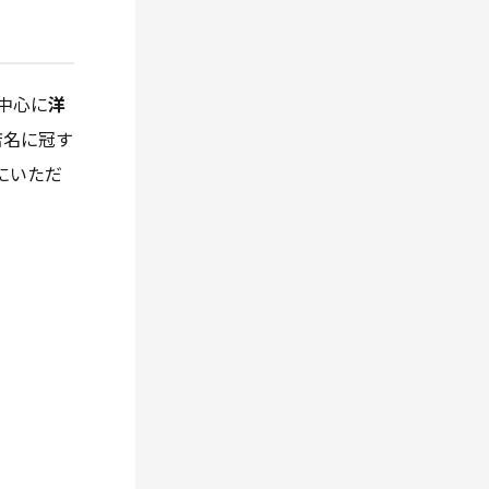
中心に
洋
店名に冠す
にいただ