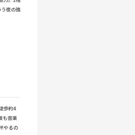
いう夜の強
徒歩約4
技も音楽
杯やるの