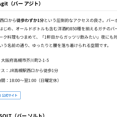
r Agit（バー アジト）
駅西口から
徒歩わずか1分
という圧倒的なアクセスの良さ。バー
はじめ、オールドボトルも含む洋酒約850種を揃えるガチのバ
ーク料理もつまめて、「1軒目からガッツリ飲みたい」夜にも
いう名前の通り、ゆったりと腰を落ち着けられる空間です。
大阪府高槻市芥川町2-1-5
セス：JR高槻駅西口から徒歩1分
間：18:00〜翌1:00（日曜定休）
Agit 公式サイト
R SOLT（バー ソルト）