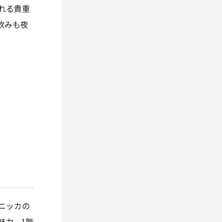
れる貴重
飲みも夜
ニッカの
魅力。1階