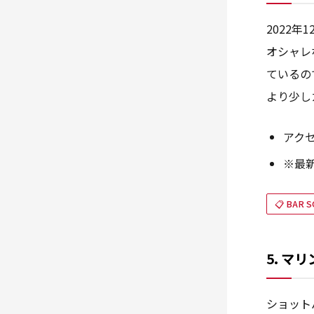
2022
オシャレ
ているの
より少し
アク
※最
📋 BAR S
5. マ
ショット