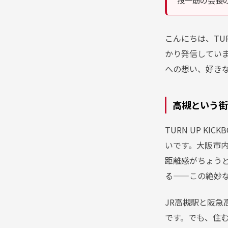
技一筋の会長
こんにちは、TUR
かり発信してい
への想い、好き
高槻という街
TURN UP K
いです。大阪市
距離感がちょう
る——この絶妙
JR高槻駅と阪
です。でも、住