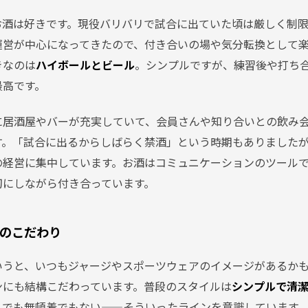
お酒は好きです。現役バリバリで試合に出ていた頃は厳しく制
運営が中心になってきたので、付き合いの場や気分転換として
きなのは
ハイボールとビール
。シンプルですが、練習後や打ち
最高です。
に居酒屋やバーが充実していて、会員さんや知り合いとの飲み
す。「試合に出るからしばらく禁酒」という時期もありました
の経営に集中しています。お酒はコミュニケーションのツール
切にしながら付き合っています。
のこだわり
いうと、いつもジャージやスポーツウェアのイメージがあるか
ンにも結構こだわっています。普段のスタイルは
シンプルで清
、でも無頓着でもない——そういったラインを意識しています