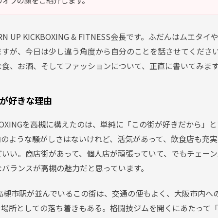
のオフの顔をご紹介します。
N UP KICKBOXING & FITNESS会長です。ふだんはムエ
ますが、今日は少し違う角度から自分のことを話させてくださ
な食、お酒、そしてファッションについて、正直に書いてみま
が好きな理由
ICKBOXINGを高槻に構えたのは、単純に「この街が好きだから
内のような騒がしさはないけれど、活気があって、飲食店も充実
どいい。商店街があって、個人店が頑張っていて、でもチェーン
なバランスが高槻の魅力だと思っています。
急高槻市駅が並んでいるこの街は、交通の便もよく、大阪市内へ
む場所としての落ち着きもある。格闘技ジムを開くにあたって