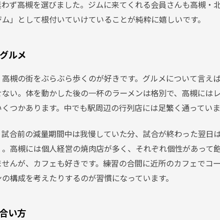
迷わず高槻を選びました。ジムに来てくれる会員さんも高槻・
ジム」として根付いていけていることが純粋に嬉しいです。
グルメ
、高槻の街をぶらぶら歩くのが好きです。グルメについて言え
せない。体を動かした後の一杯のラーメンは格別で、高槻には
いくつかあります。中でも駅周辺の行列店には足繁く通っていま
、試合前の減量期間中は我慢していた分、試合が終わった翌日
）。高槻には個人経営の焼肉店が多く、それぞれ個性があって
ませんが、カフェも好きです。練習の合間に近所のカフェでコ
ンの構成を考えたりするのが習慣になっています。
合い方