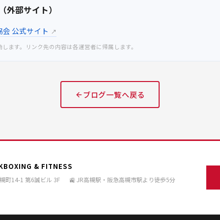
（外部サイト）
協会 公式サイト
↗
動します。リンク先の内容は各運営者に帰属します。
ブログ一覧へ戻る
KBOXING & FITNESS
町14-1 第6誠ビル 3F
🚉 JR高槻駅・阪急高槻市駅より徒歩5分