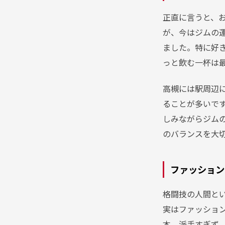
正直に言うと、
が、今はジムの
ました。特に好
っと飲む一杯は
高槻には駅周辺
ることが多いで
しみながらジム
のバランスを大
ファッション
格闘技の人間と
実はファッショ
本。派手すぎず